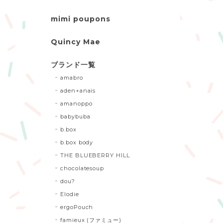
mimi poupons
Quincy Mae
ブランド一覧
amabro
aden+anais
amanoppo
babybuba
b.box
b.box body
THE BLUEBERRY HILL
chocolatesoup
dou?
Elodie
ergoPouch
famieux (ファミュー)