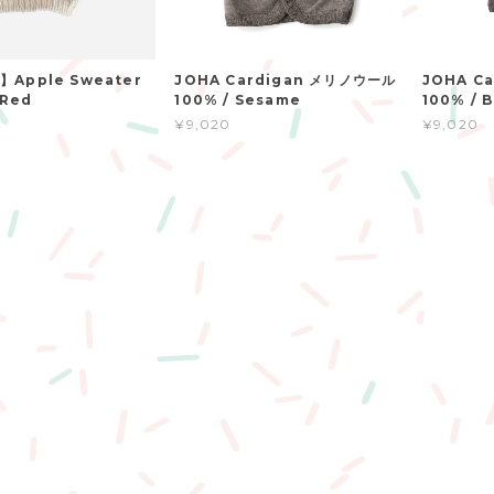
Apple Sweater
JOHA Cardigan メリノウール
JOHA C
 Red
100% / Sesame
100% / 
¥9,020
¥9,020