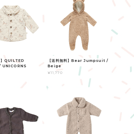
】QUILTED
【送料無料】Bear Jumpsuit /
/ UNICORNS
Beige
¥11,770