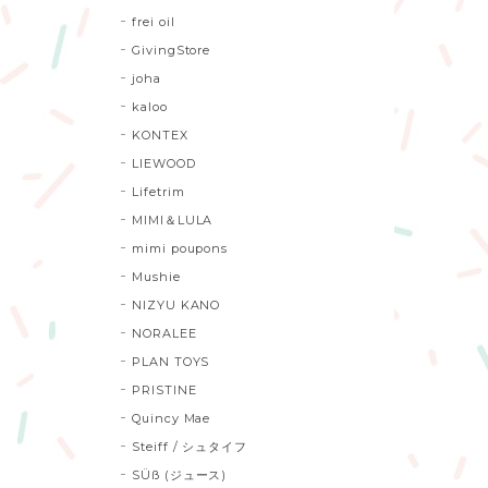
frei oil
GivingStore
joha
kaloo
KONTEX
LIEWOOD
Lifetrim
MIMI＆LULA
mimi poupons
Mushie
NIZYU KANO
NORALEE
PLAN TOYS
PRISTINE
Quincy Mae
Steiff / シュタイフ
SÜß (ジュース)