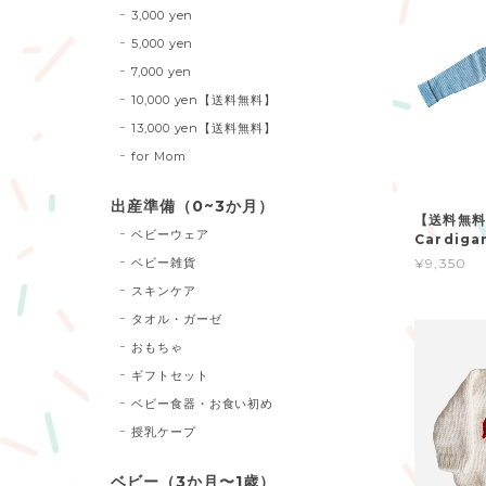
3,000 yen
5,000 yen
7,000 yen
10,000 yen【送料無料】
13,000 yen【送料無料】
for Mom
出産準備（0~3か月）
【送料無料】S
ベビーウェア
Cardigan
ベビー雑貨
¥9,350
スキンケア
タオル・ガーゼ
おもちゃ
ギフトセット
ベビー食器・お食い初め
授乳ケープ
ベビー（3か月〜1歳）