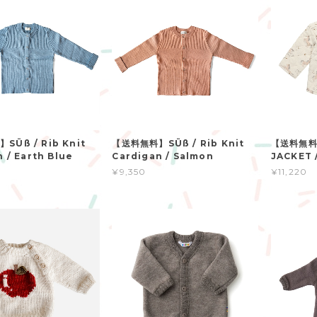
Üß / Rib Knit
【送料無料】SÜß / Rib Knit
【送料無料
 / Earth Blue
Cardigan / Salmon
JACKET 
¥9,350
¥11,220