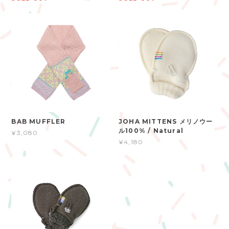
BAB MUFFLER
JOHA MITTENS メリノウー
ル100% / Natural
¥3,080
¥4,180