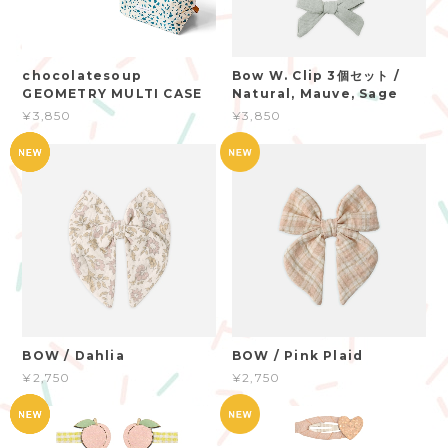
chocolatesoup
Bow W. Clip 3個セット /
GEOMETRY MULTI CASE
Natural, Mauve, Sage
¥3,850
¥3,850
BOW / Dahlia
BOW / Pink Plaid
¥2,750
¥2,750