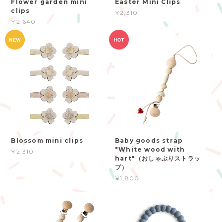
Flower garden mini
Easter Mini Clips
clips
¥2,310
¥2,640
Blossom mini clips
Baby goods strap
"White wood with
¥2,310
hart"（おしゃぶりストラッ
プ）
¥1,800