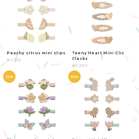
Peachy citrus mini clips
Teeny Heart Mini Clic
Clacks
¥2,310
¥2,200