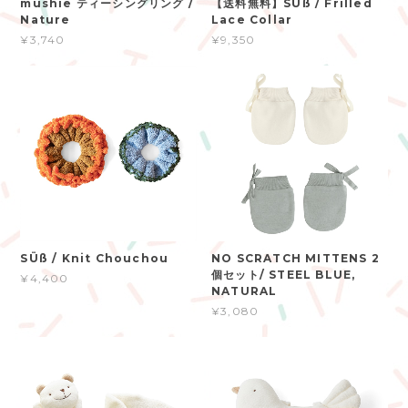
mushie ティーシングリング /
【送料無料】SÜß / Frilled
Nature
Lace Collar
¥3,740
¥9,350
SÜß / Knit Chouchou
NO SCRATCH MITTENS 2
個セット/ STEEL BLUE,
¥4,400
NATURAL
¥3,080