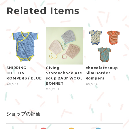
Related Items
SHIRRING
Giving
chocolatesoup
COTTON
Store×chocolate
Slim Border
ROMPERS / BLUE
soup BABY WOOL
Rompers
BONNET
¥5,940
¥5,940
¥3,850
ショップの評価