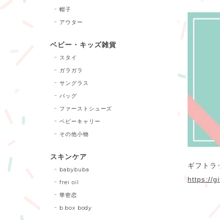
帽子
アウター
ベビー・キッズ雑貨
スタイ
ガラガラ
サングラス
バッグ
ファーストシューズ
ベビーキャリー
その他小物
スキンケア
ギフトラ
babybuba
https://g
frei oil
華密恋
b.box body