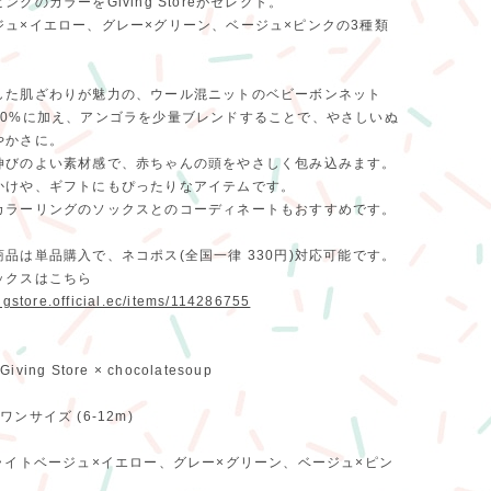
ングのカラーをGiving Storeがセレクト。
ジュ×イエロー、グレー×グリーン、ベージュ×ピンクの3種類
した肌ざわりが魅力の、ウール混ニットのベビーボンネット
60%に加え、アンゴラを少量ブレンドすることで、やさしいぬ
やかさに。
伸びのよい素材感で、赤ちゃんの頭をやさしく包み込みます。
かけや、ギフトにもぴったりなアイテムです。
カラーリングのソックスとのコーディネートもおすすめです。
品は単品購入で、ネコポス(全国一律 330円)対応可能です。
ックスはこちら
ingstore.official.ec/items/114286755
ing Store × chocolatesoup
ンサイズ (6-12m)
イトベージュ×イエロー、グレー×グリーン、ベージュ×ピン