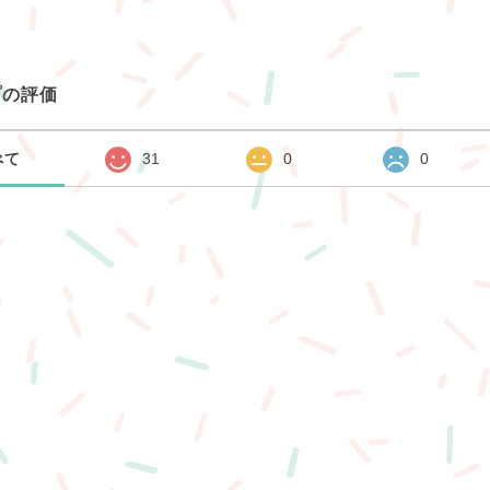
プの評価
べて
31
0
0