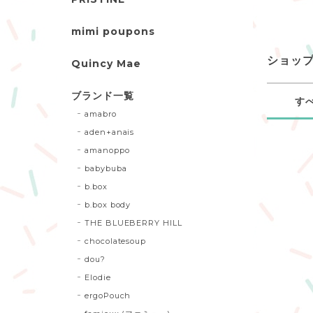
mimi poupons
ショッ
Quincy Mae
ブランド一覧
す
amabro
aden+anais
amanoppo
babybuba
b.box
b.box body
THE BLUEBERRY HILL
chocolatesoup
dou?
Elodie
ergoPouch