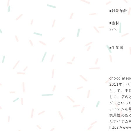
■対象年齢 
■素材 ウー
27%
(パイピ
■生産国 
chocolates
2011年
として、中
して、店名と
グルといっ
アイテムを
実用性のあ
たアイテム
https://www