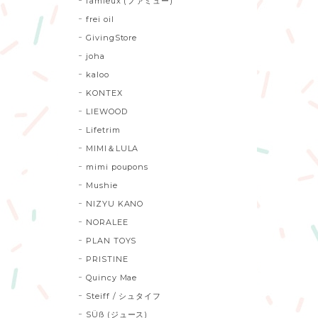
famieux (ファミュー)
frei oil
GivingStore
joha
kaloo
KONTEX
LIEWOOD
Lifetrim
MIMI＆LULA
mimi poupons
Mushie
NIZYU KANO
NORALEE
PLAN TOYS
PRISTINE
Quincy Mae
Steiff / シュタイフ
SÜß (ジュース)