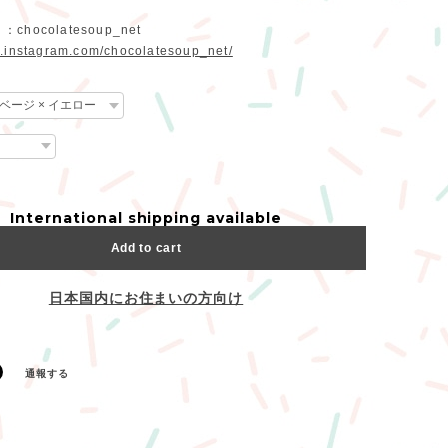
 ：chocolatesoup_net
w.instagram.com/chocolatesoup_net/
International shipping available
Add to cart
日本国内にお住まいの方向け
通報する