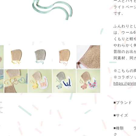
ースとパイピ
ライトベー
です。
ふんわりと
は、ウール
くもりと軽
やわらかく
普段のお出
同素材、同
※こちらの商
※コラボソ
https://giv
■ブランド Giv
■サイズ ワ
■種類 ラ
ク