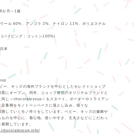
6か月～1歳
ル 60%、アンゴラ 2%、ナイロン 11%、ポリエステル
ング：コットン100%)
日本
oup
、ベビー、キッズの海外ブランドを中心としたセレクトショップ
目黒にオープン。同年、ショップ発信のオリジナルブランドと
同じ＜chocolatesoup＞をスタート。ボーダーやトライアン
た定番柄をモノトーンベースに落とし込み、様々な
展開していくモノ作りをしています。ベビー、キッズの服飾や
るものを中心に、着心地、使いやすさ、丈夫さなどにこだわっ
を展開しています。
.chocolatesoup.info/