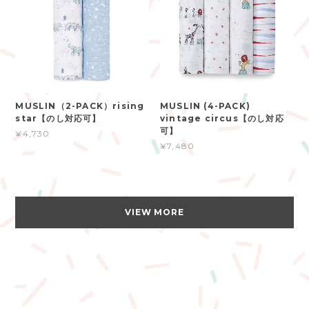
MUSLIN（2-PACK）rising
MUSLIN (4-PACK)
star【のし対応可】
vintage circus【のし対応
可】
¥4,730
¥7,480
VIEW MORE