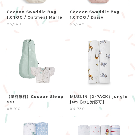
Cocoon Swaddle Bag
Cocoon Swaddle Bag
1.0TOG / Oatmeal Marle
1.0TOG / Daisy
¥5,940
¥5,940
【送料無料】Cocoon Sleep
MUSLIN（2-PACK）jungle
set
jam【のし対応可】
¥8,910
¥4,730