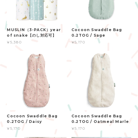
MUSLIN（3-PACK）year
Cocoon Swaddle Bag
of snake【のし対応可】
0.2TOG / Sage
¥5,380
¥5,170
Cocoon Swaddle Bag
Cocoon Swaddle Bag
0.2TOG / Daisy
0.2TOG / Oatmeal Marle
¥5,170
¥5,170