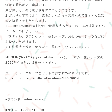
細かく通気がよい素材です。
夏は涼しく、冬は暖かさを保つことができます。
肌ざわりも非常によく、柔らかいながらも丈夫なので赤ちゃんに安
心と快適さをもたらします。
120cm×120cmの大判なので使用方法も色々、おくるみ以外でもベ
ビーカーの日よけカバー、
バスタオル、ブランケット、授乳ケープ、おむつ替えシーツなどに
お使いいただけます。
また洗濯機で洗え、使うほどに柔らかくなっていきます。
MUSLIN(3-PACK）year of the horseは、日本の干支シリーズの
2026年うま年ver.3枚セットです。
ブランケットクリップとセットでおすすめのギフトです。
https://givingstore.official.ec/items/88676614
■ブランド aden+anais
■サイズ 120cm×120cm