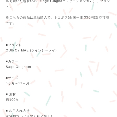
落ち着いた色合いの「Sage Gingham（セージギンガム）」プリン
ト。
※こちらの商品は単品購入で、ネコポス(全国一律 330円)対応可能
です。
■ブランド
QUINCY MAE (クインシーメイ)
■カラー
Sage Gingham
■サイズ
6ヶ月～12ヶ月
■ 素材
綿100％
■ お手入れ方法
洗濯機洗い（冷水）可／平干し