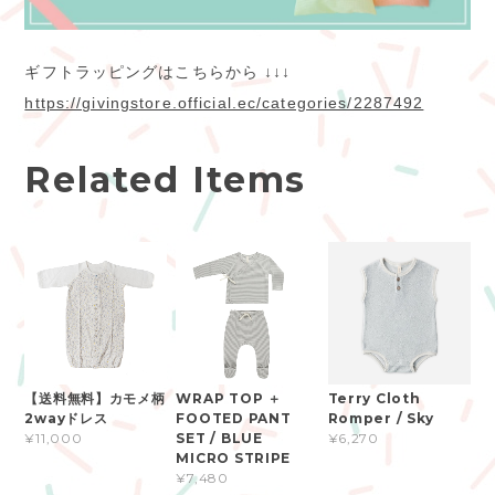
ギフトラッピングはこちらから ↓↓↓
https://givingstore.official.ec/categories/2287492
Related Items
【送料無料】カモメ柄
WRAP TOP ＋
Terry Cloth
2wayドレス
FOOTED PANT
Romper / Sky
SET / BLUE
¥11,000
¥6,270
MICRO STRIPE
¥7,480