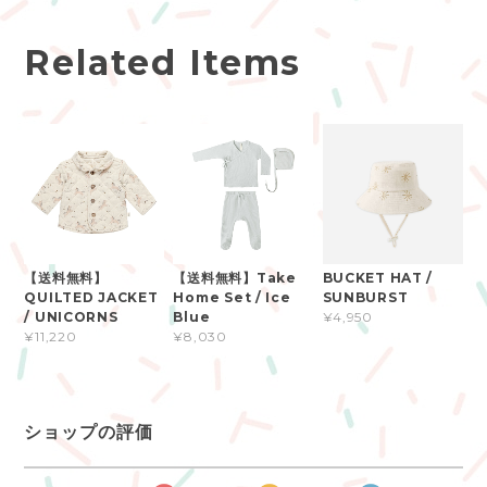
Related Items
【送料無料】
【送料無料】Take
BUCKET HAT /
QUILTED JACKET
Home Set / Ice
SUNBURST
/ UNICORNS
Blue
¥4,950
¥11,220
¥8,030
ショップの評価