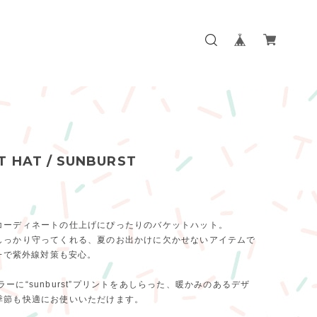
T HAT / SUNBURST
コーディネートの仕上げにぴったりのバケットハット。
しっかり守ってくれる、夏のお出かけに欠かせないアイテムで
0+で紫外線対策も安心。
l”カラーに“sunburst”プリントをあしらった、暖かみのあるデザ
季節も快適にお使いいただけます。