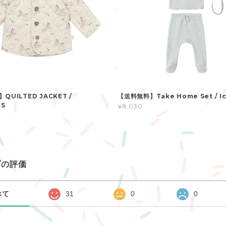
QUILTED JACKET /
【送料無料】Take Home Set / Ic
NS
¥8,030
プの評価
べて
31
0
0