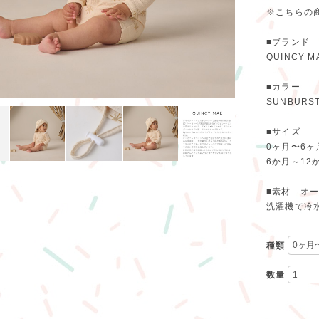
※こちらの商
■ブランド
QUINCY 
■カラー
SUNBURS
■サイズ
0ヶ月〜6ヶ
6か月～12
■素材 オー
洗濯機で冷
種類
数量