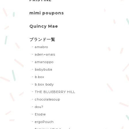
mimi poupons
Quincy Mae
ブランド一覧
amabro
aden+anais
amanoppo
babybuba
b.box
b.box body
THE BLUEBERRY HILL
chocolatesoup
dou?
Elodie
ergoPouch