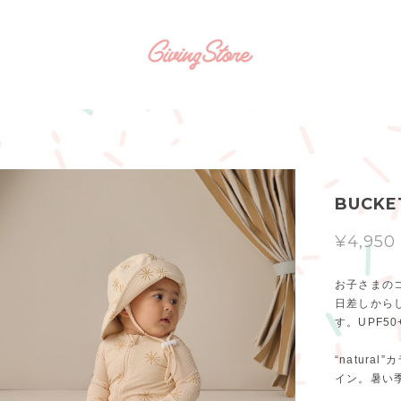
BUCKE
¥4,950
お子さまの
日差しから
す。UPF5
“natura
イン。暑い