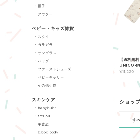
帽子
アウター
ベビー・キッズ雑貨
スタイ
ガラガラ
サングラス
【送料無料】
バッグ
UNICOR
ファーストシューズ
¥11,220
ベビーキャリー
その他小物
スキンケア
ショッ
babybuba
frei oil
す
華密恋
b.box body