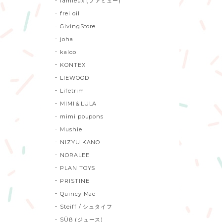
famieux (ファミュー)
frei oil
GivingStore
joha
kaloo
KONTEX
LIEWOOD
Lifetrim
MIMI＆LULA
mimi poupons
Mushie
NIZYU KANO
NORALEE
PLAN TOYS
PRISTINE
Quincy Mae
Steiff / シュタイフ
SÜß (ジュース)