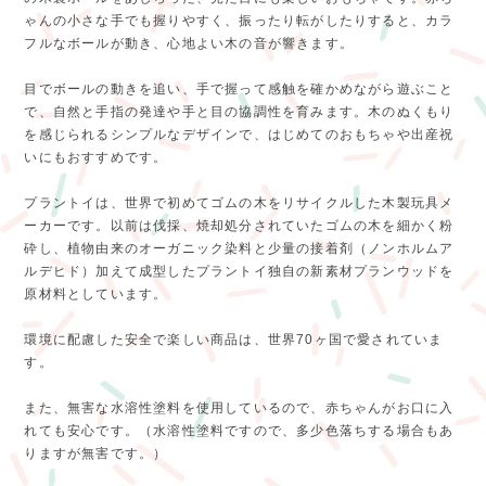
ゃんの小さな手でも握りやすく、振ったり転がしたりすると、カラ
フルなボールが動き、心地よい木の音が響きます。
目でボールの動きを追い、手で握って感触を確かめながら遊ぶこと
で、自然と手指の発達や手と目の協調性を育みます。木のぬくもり
を感じられるシンプルなデザインで、はじめてのおもちゃや出産祝
いにもおすすめです。
プラントイは、世界で初めてゴムの木をリサイクルした木製玩具メ
ーカーです。以前は伐採、焼却処分されていたゴムの木を細かく粉
砕し、植物由来のオーガニック染料と少量の接着剤（ノンホルムア
ルデヒド）加えて成型したプラントイ独自の新素材プランウッドを
原材料としています。
環境に配慮した安全で楽しい商品は、世界70ヶ国で愛されていま
す。
また、無害な水溶性塗料を使用しているので、赤ちゃんがお口に入
れても安心です。（水溶性塗料ですので、多少色落ちする場合もあ
りますが無害です。）