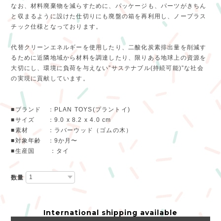
なお、材料廃棄物を減らすために、パッケージも、パーツがきちん
と収まるように設けた仕切りにも廃盤の箱を再利用し、ノープラス
チック仕様となっております。
代替クリーンエネルギーを使用したり、二酸化炭素排出量を削減す
るために近隣地域から材料を調達したり、限りある地球上の資源を
大切にし、環境に負荷を与えない”サステナブル(持続可能)”な社会
の実現に貢献しています。
■ブランド ：PLAN TOYS(プラントイ)
■サイズ ：9.0 x 8.2 x 4.0 cm
■素材 ：ラバーウッド（ゴムの木）
■対象年齢 ：9か月〜
■生産国 ：タイ
数量
International shipping available